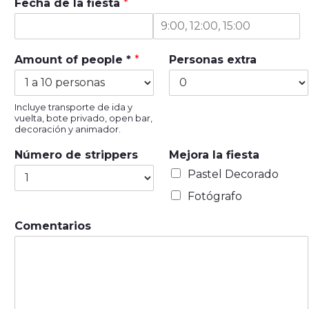
Fecha de la fiesta
*
F
H
e
o
Amount of people *
*
Personas extra
c
r
h
a
a
Incluye transporte de ida y
vuelta, bote privado, open bar,
decoración y animador.
Número de strippers
Mejora la fiesta
Pastel Decorado
Fotógrafo
Comentarios